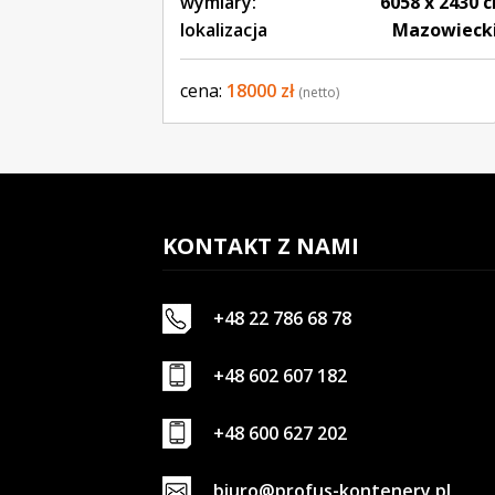
wymiary:
6058 x 2430 
lokalizacja
Mazowieck
cena:
18000 zł
(netto)
KONTAKT Z NAMI
+48 22 786 68 78
+48 602 607 182
+48 600 627 202
biuro@profus-kontenery.pl