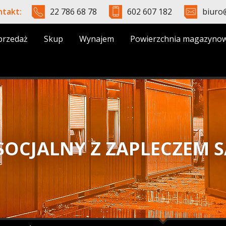
ntakt:
22 786 68 78
602 607 182
biuro
przedaż
Skup
Wynajem
Powierzchnia magazyno
SOCJALNY Z ZAPLECZEM 