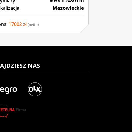
ymiary:
6058 x 2430 cm
okalizacja
Mazowieckie
ena:
17002 zł
(netto)
AJDZIESZ NAS