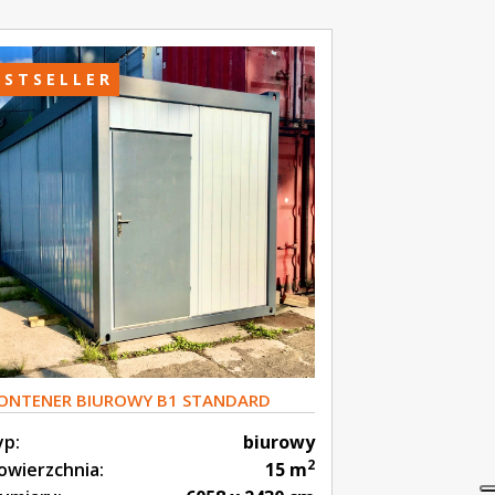
ESTSELLER
ONTENER BIUROWY B1 STANDARD
yp:
biurowy
2
owierzchnia:
15 m