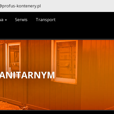
@profus-kontenery.pl
wa
Serwis
Transport
SANITARNYM