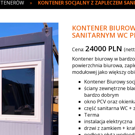
NTENERÓW
»
KONTENER SOCJALNY Z ZAPLECZEM SA
KONTENER BIUROW
SANITARNYM WC P
24000 PLN
Cena:
(nett
Kontener biurowy w bardzo 
powierzchnia biurowa, zapl
modułowej jako większy obi
Kontener Biurowy socj
ściany zewnętrzne bla
bardzo dobrym
okno PCV oraz okienk
część sanitarna WC + 
Terma
instalacja elektryczna
drzwi z zamkiem + kra
podłoga płyta wodoo