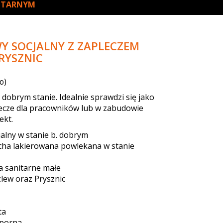
NITARNYM
Y SOCJALNY Z ZAPLECZEM
RYSZNIC
o)
dobrym stanie. Idealnie sprawdzi się jako
ecze dla pracowników lub w zabudowie
ekt.
alny w stanie b. dobrym
cha lakierowana powlekana w stanie
a sanitarne małe
zlew oraz Prysznic
ta
dporna