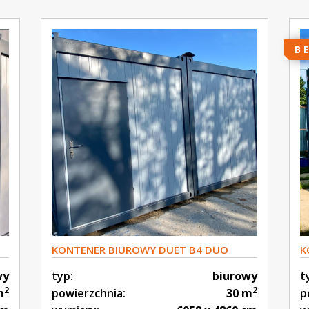
B
KONTENER BIUROWY DUET B4 DUO
K
wy
typ:
biurowy
t
2
2
m
powierzchnia:
30 m
p