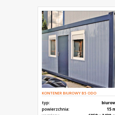
KONTENER BIUROWY B5 ODO
typ:
biuro
powierzchnia:
15 