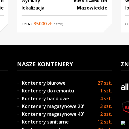
cm
wymiary:
6058 x 4860 cm
w
ie
lokalizacja
Mazowieckie
l
cena:
35000 zł
c
(netto)
NASZE KONTENERY
ZN
Kontenery biurowe
27 szt.
Kontenery do remontu
1 szt.
Kontenery handlowe
4 szt.
Kontenery magazynowe 20'
3 szt.
Kontenery magazynowe 40'
2 szt.
Kontenery sanitarne
12 szt.