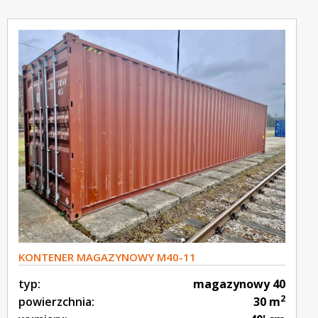
KONTENER MAGAZYNOWY M40-11
typ:
magazynowy 40
2
powierzchnia:
30 m