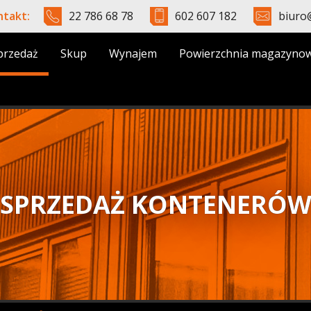
ntakt:
22 786 68 78
602 607 182
biuro
przedaż
Skup
Wynajem
Powierzchnia magazyno
SPRZEDAŻ KONTENERÓ