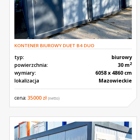
KONTENER BIUROWY DUET B4 DUO
typ:
biurowy
2
powierzchnia:
30 m
wymiary:
6058 x 4860 cm
lokalizacja
Mazowieckie
cena:
35000 zł
(netto)