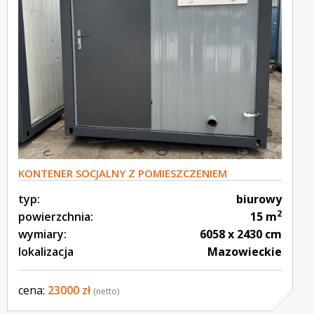
KONTENER SOCJALNY Z POMIESZCZENIEM
SANITARNY WC S34
typ:
biurowy
2
powierzchnia:
15 m
wymiary:
6058 x 2430 cm
lokalizacja
Mazowieckie
cena:
23000 zł
(netto)