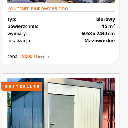
KONTENER BIUROWY B5 ODO
typ:
biurowy
2
powierzchnia:
15 m
wymiary:
6058 x 2430 cm
lokalizacja
Mazowieckie
cena:
18000 zł
(netto)
BESTSELLER