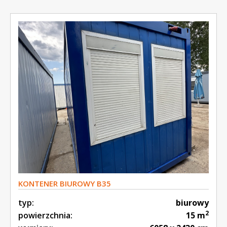
KONTENER BIUROWY B35
typ:
biurowy
2
powierzchnia:
15 m