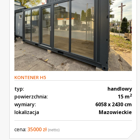
KONTENER H5
typ:
handlowy
2
powierzchnia:
15 m
wymiary:
6058 x 2430 cm
lokalizacja
Mazowieckie
cena:
35000 zł
(netto)