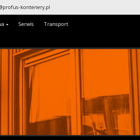
@profus-kontenery.pl
wa
Serwis
Transport
W