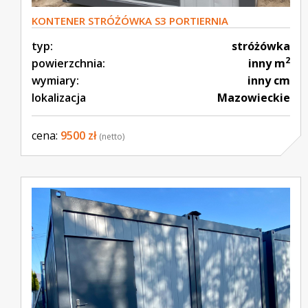
KONTENER STRÓŻÓWKA S3 PORTIERNIA
WARTOWNIA
typ:
stróżówka
2
powierzchnia:
inny m
wymiary:
inny cm
lokalizacja
Mazowieckie
cena:
9500 zł
(netto)