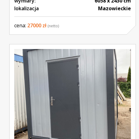
wymiary:
6058 x 2430 cm
lokalizacja
Mazowieckie
cena:
27000 zł
(netto)