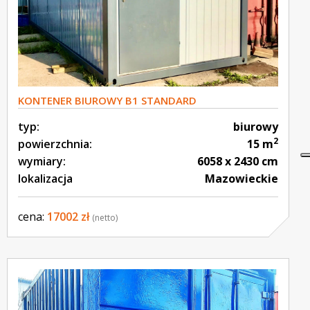
KONTENER BIUROWY B1 STANDARD
typ:
biurowy
2
powierzchnia:
15 m
wymiary:
6058 x 2430 cm
lokalizacja
Mazowieckie
cena:
17002 zł
(netto)