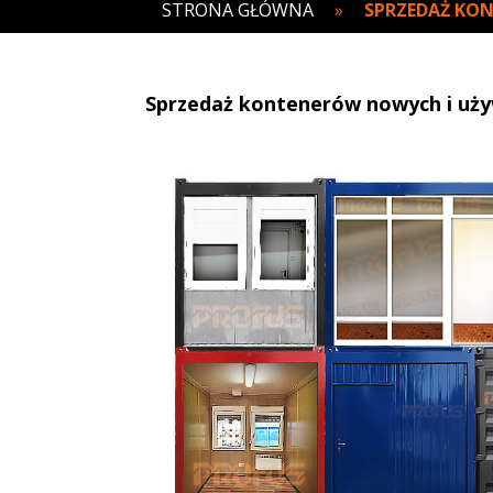
STRONA GŁÓWNA
»
SPRZEDAŻ KO
Sprzedaż kontenerów nowych i uż