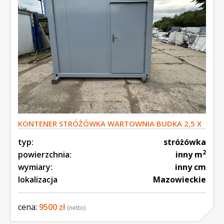
KONTENER STRÓŻÓWKA WARTOWNIA BUDKA 2,5 X
2,5 S23
typ:
stróżówka
2
powierzchnia:
inny m
wymiary:
inny cm
lokalizacja
Mazowieckie
cena:
9500 zł
(netto)