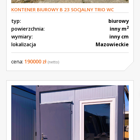
KONTENER BIUROWY B 23 SOCJALNY TRIO WC
PRYSZNIC 45 M2
typ:
biurowy
2
powierzchnia:
inny m
wymiary:
inny cm
lokalizacja
Mazowieckie
cena:
190000 zł
(netto)