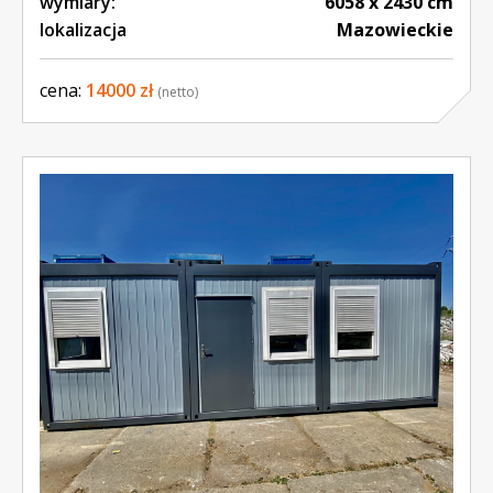
wymiary:
6058 x 2430 cm
lokalizacja
Mazowieckie
cena:
14000 zł
(netto)