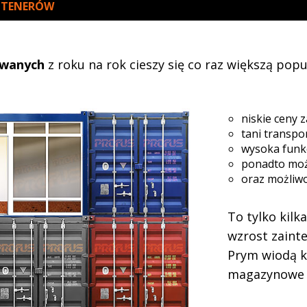
NTENERÓW
ywanych
z roku na rok cieszy się co raz większą popu
niskie ceny 
tani transpo
wysoka funk
ponadto możl
oraz możliw
To tylko kilk
wzrost zaint
Prym wiodą k
magazynowe 