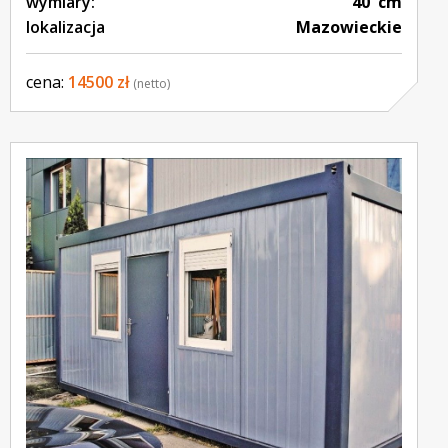
wymiary:
40' cm
lokalizacja
Mazowieckie
cena:
14500 zł
(netto)