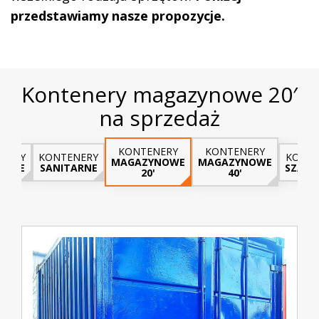
przedstawiamy nasze propozycje.
Kontenery magazynowe 20′
na sprzedaż
KONTENERY
KONTENERY
NERY
KONTENERY
KONTE
MAGAZYNOWE
MAGAZYNOWE
LOWE
SANITARNE
SZATN
20'
40'