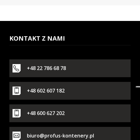
Togg
navi
KONTAKT Z NAMI
+48 22 786 68 78
+48 602 607 182
+48 600 627 202
biuro@profus-kontenery.pl