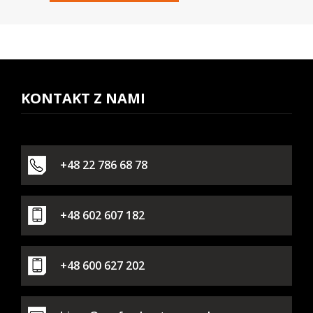
Togg
navi
KONTAKT Z NAMI
+48 22 786 68 78
+48 602 607 182
+48 600 627 202