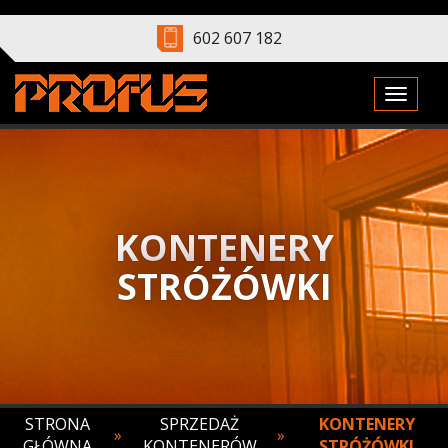
602 607 182
Toggl
naviga
KONTENERY
STRÓŻÓWKI
STRONA
SPRZEDAŻ
KONTENERY
»
»
GŁÓWNA
KONTENERÓW
STRÓŻÓWKI