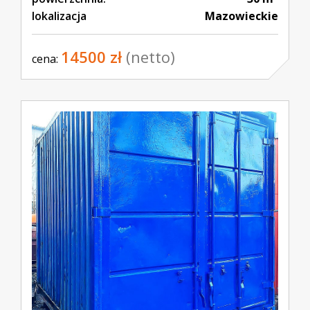
lokalizacja
Mazowieckie
14500 zł
(netto)
cena: