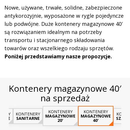
Nowe, używane, trwałe, solidne, zabezpieczone
antykorozyjnie, wyposażone w rygle pojedyncze
lub podwójne. Duże kontenery magazynowe 40′
są rozwiązaniem idealnym na potrzeby
transportu i stacjonarnego składowania
towarów oraz wszelkiego rodzaju sprzętów.
Poniżej przedstawiamy nasze propozycje.
Kontenery magazynowe 40′
na sprzedaż
KONTENERY
KONTENERY
NERY
KONTENERY
KONTE
MAGAZYNOWE
MAGAZYNOWE
LOWE
SANITARNE
SZATN
20'
40'