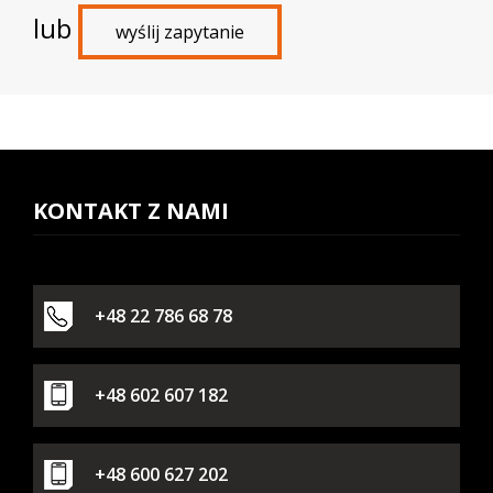
lub
wyślij zapytanie
Togg
navi
KONTAKT Z NAMI
+48 22 786 68 78
+48 602 607 182
+48 600 627 202