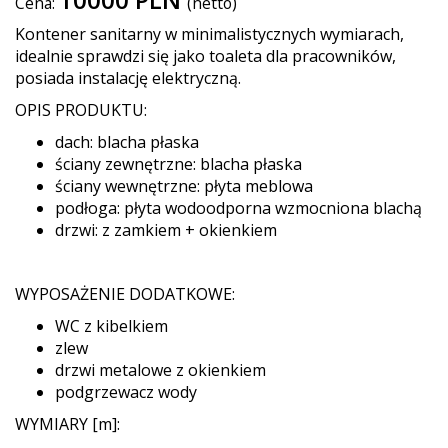
Cena:
(netto)
Kontener sanitarny w minimalistycznych wymiarach,
idealnie sprawdzi się jako toaleta dla pracowników,
posiada instalację elektryczną.
OPIS PRODUKTU:
dach: blacha płaska
ściany zewnętrzne: blacha płaska
ściany wewnętrzne: płyta meblowa
podłoga: płyta wodoodporna wzmocniona blachą
drzwi: z zamkiem + okienkiem
WYPOSAŻENIE DODATKOWE:
WC z kibelkiem
zlew
drzwi metalowe z okienkiem
podgrzewacz wody
WYMIARY [m]: