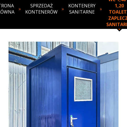
TRONA
SPRZEDAŻ
KONTENERY
1,20
»
»
»
ŁÓWNA
KONTENERÓW
SANITARNE
TOALET
ZAPLEC
SANITAR