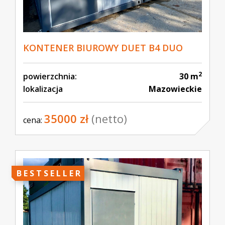
KONTENER BIUROWY DUET B4 DUO
2
powierzchnia:
30 m
lokalizacja
Mazowieckie
35000 zł
(netto)
cena:
BESTSELLER